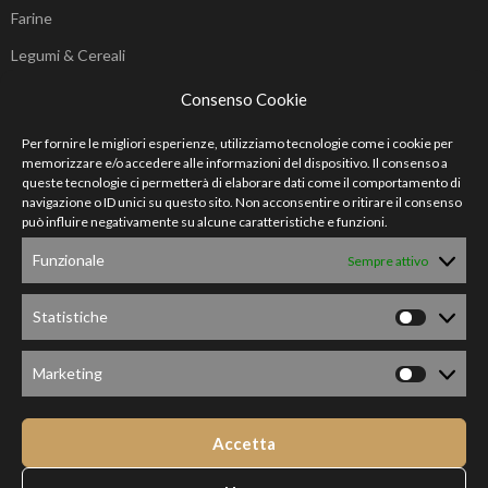
Farine
Legumi & Cereali
Biscotti
Consenso Cookie
AREA LEGALE
Per fornire le migliori esperienze, utilizziamo tecnologie come i cookie per
memorizzare e/o accedere alle informazioni del dispositivo. Il consenso a
queste tecnologie ci permetterà di elaborare dati come il comportamento di
Condizioni generali
navigazione o ID unici su questo sito. Non acconsentire o ritirare il consenso
può influire negativamente su alcune caratteristiche e funzioni.
Privacy Policy
Funzionale
Sempre attivo
SHOP
Account
Statistiche
Traccia ordine
Marketing
SOCIAL
Accetta