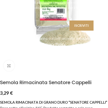
Unisciti alla nostra newsletter e ottieni
un codice sconto esclusivo per il tuo
primo ordine.
I tuoi dati saranno trattati secondo la nostra
Privacy Policy
Clicca per ingrandire
Semola Rimacinata Senatore Cappelli
3,29
€
SEMOLA RIMACINATA DI GRANO DURO “SENATORE CAPPELLI”