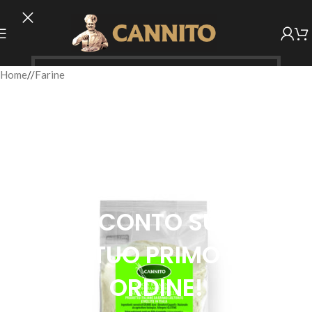
Home
/
Farine
ISCRIVITI E
RICEVI SUBITO
IL 5% DI
SCONTO SUL
TUO PRIMO
ORDINE!