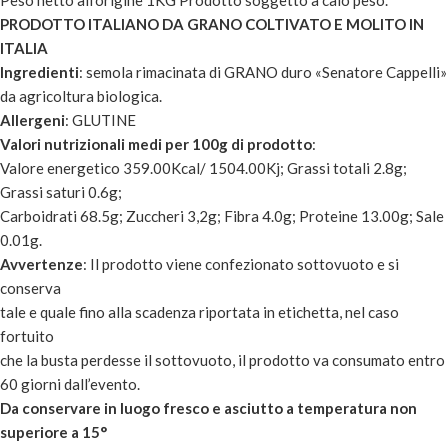
Peso netto all’origine 1KG Prodotto soggetto a calo peso.
PRODOTTO ITALIANO DA GRANO COLTIVATO E MOLITO IN
ITALIA
Ingredienti
: semola rimacinata di GRANO duro «Senatore Cappelli»
da agricoltura biologica.
Allergeni
: GLUTINE
Valori nutrizionali medi per 100g di prodotto
:
Valore energetico 359.00Kcal/ 1504.00Kj; Grassi totali 2.8g;
Grassi saturi 0.6g;
Carboidrati 68.5g; Zuccheri 3,2g; Fibra 4.0g; Proteine 13.00g; Sale
0.01g.
Avvertenze
: Il prodotto viene confezionato sottovuoto e si
conserva
tale e quale fino alla scadenza riportata in etichetta, nel caso
fortuito
che la busta perdesse il sottovuoto, il prodotto va consumato entro
60 giorni dall’evento.
Da conservare in luogo fresco e asciutto a temperatura non
superiore a 15°