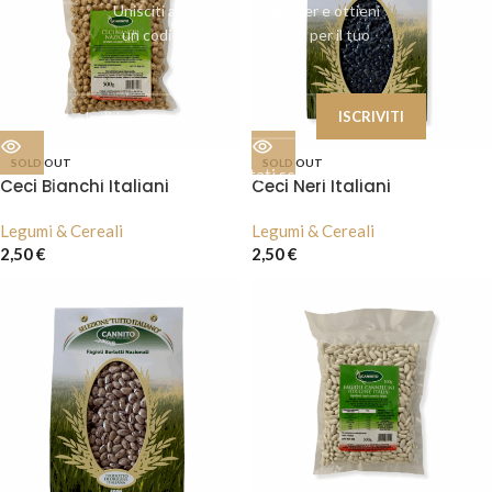
Unisciti alla nostra newsletter e ottieni
un codice sconto esclusivo per il tuo
primo ordine.
SOLD OUT
SOLD OUT
I tuoi dati saranno trattati secondo la nostra
Ceci Bianchi Italiani
Ceci Neri Italiani
Privacy Policy
Legumi & Cereali
Legumi & Cereali
2,50
€
2,50
€