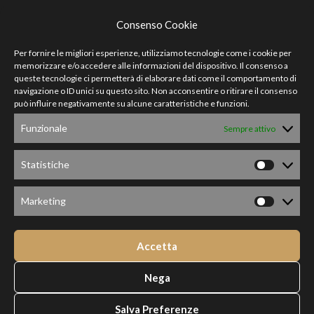
Consenso Cookie
PRODOTTI
Per fornire le migliori esperienze, utilizziamo tecnologie come i cookie per
Pasta Senatore Cappelli
memorizzare e/o accedere alle informazioni del dispositivo. Il consenso a
queste tecnologie ci permetterà di elaborare dati come il comportamento di
Pasta di grano duro
navigazione o ID unici su questo sito. Non acconsentire o ritirare il consenso
può influire negativamente su alcune caratteristiche e funzioni.
Taralli
Funzionale
Sempre attivo
Farine
Legumi & Cereali
Statistiche
Biscotti
Marketing
AREA LEGALE
Condizioni generali
Accetta
Privacy Policy
Nega
SHOP
Salva Preferenze
1