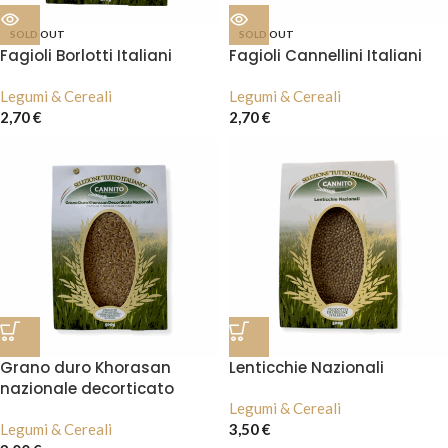
SOLD OUT
SOLD OUT
Fagioli Borlotti Italiani
Fagioli Cannellini Italiani
Legumi & Cereali
Legumi & Cereali
2,70
€
2,70
€
Grano duro Khorasan
Lenticchie Nazionali
nazionale decorticato
Legumi & Cereali
Legumi & Cereali
3,50
€