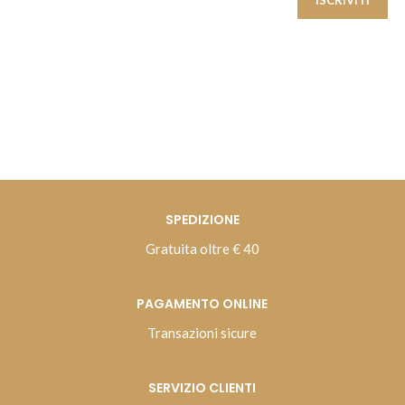
La tua e-mail sarà usata in conformità con la nostra
Privacy
Policy
SPEDIZIONE
Gratuita oltre € 40
PAGAMENTO ONLINE
Transazioni sicure
SERVIZIO CLIENTI