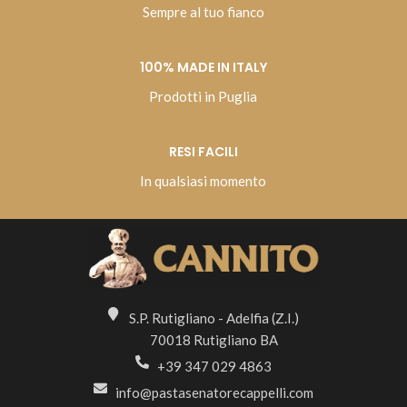
Sempre al tuo fianco
100% MADE IN ITALY
Prodotti in Puglia
RESI FACILI
In qualsiasi momento
S.P. Rutigliano - Adelfia (Z.I.)
70018 Rutigliano BA
+39 347 029 4863
info@pastasenatorecappelli.com