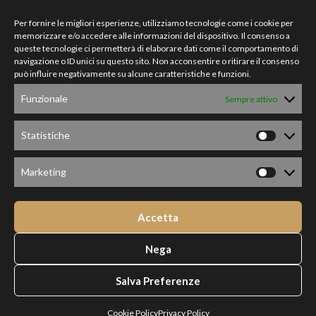
Biscotti
Per fornire le migliori esperienze, utilizziamo tecnologie come i cookie per
memorizzare e/o accedere alle informazioni del dispositivo. Il consenso a
queste tecnologie ci permetterà di elaborare dati come il comportamento di
AREA LEGALE
navigazione o ID unici su questo sito. Non acconsentire o ritirare il consenso
può influire negativamente su alcune caratteristiche e funzioni.
Condizioni generali
Funzionale
Sempre attivo
Privacy Policy
SHOP
Statistiche
Account
Marketing
Traccia ordine
Accetta
SOCIAL
Nega
Salva Preferenze
1
Copyright © 2025 Cannito S.r.l. | P. IVA 08343800721
Cookie Policy
Privacy Policy