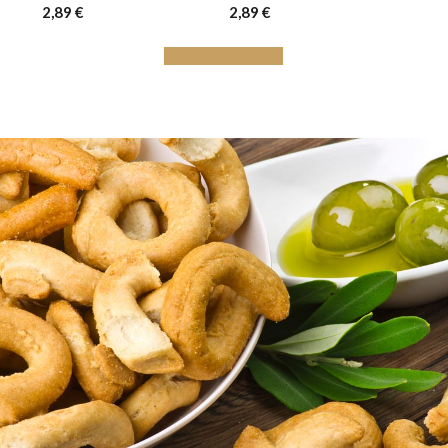
2,89
€
2,89
€
Scopri i prodotti