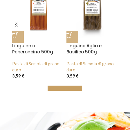
Linguine al
Linguine Aglio e
Peperoncino 500g
Basilico 500g
ano
Pasta di Semola di grano
Pasta di Semola di grano
duro
duro
3,59
€
3,59
€
Scopri i prodotti