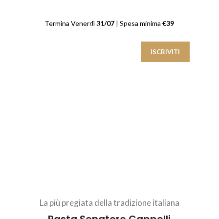
Unisciti alla nostra newsletter e ottieni
un codice sconto esclusivo per il tuo
Termina Venerdì
31/07
| Spesa minima
€39
primo ordine.
I tuoi dati saranno trattati secondo la nostra
Privacy Policy
La più pregiata della tradizione italiana