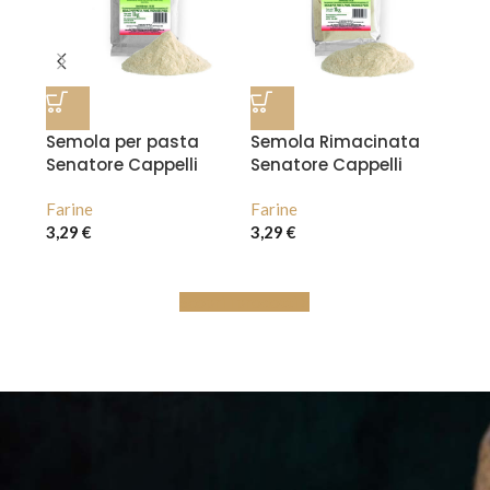
per
Semola per pasta
Semola Rimacinata
Senatore Cappelli
Senatore Cappelli
Farine
Farine
3,29
€
3,29
€
Scopri i prodotti